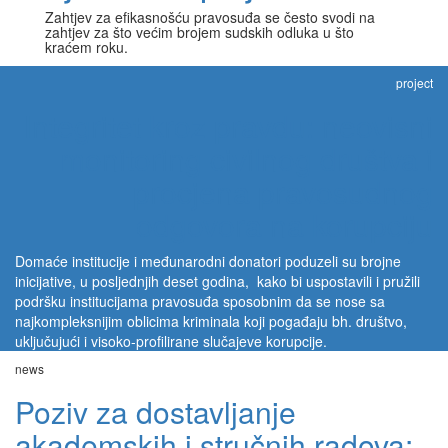
Zahtjev za efikasnošću pravosuđa se često svodi na
zahtjev za što većim brojem sudskih odluka u što
kraćem roku.
project
Integritet kroz pravdu: neovisni
monitoring civilnog društva i
procjena pravosudnog
odgovora na korupciju
Domaće institucije i međunarodni donatori poduzeli su brojne
inicijative, u posljednjih deset godina, kako bi uspostavili i pružili
podršku institucijama pravosuđa sposobnim da se nose sa
najkompleksnijim oblicima kriminala koji pogađaju bh. društvo,
uključujući i visoko-profilirane slučajeve korupcije.
news
Poziv za dostavljanje
akademskih i stručnih radova: