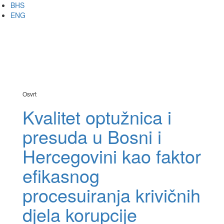
Skip
BHS
to
ENG
main
content
Analitika
Meni
Osvrt
Kvalitet optužnica i
presuda u Bosni i
Hercegovini kao faktor
efikasnog
procesuiranja krivičnih
djela korupcije