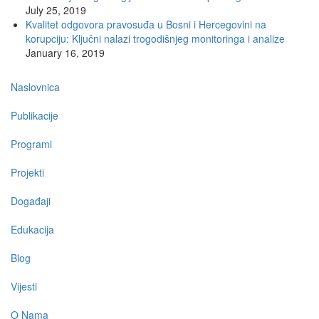
July 25, 2019
Kvalitet odgovora pravosuđa u Bosni i Hercegovini na
korupciju: Ključni nalazi trogodišnjeg monitoringa i analize
January 16, 2019
Main
Naslovnica
navigation
Publikacije
Programi
Projekti
Događaji
Edukacija
Blog
Vijesti
O Nama