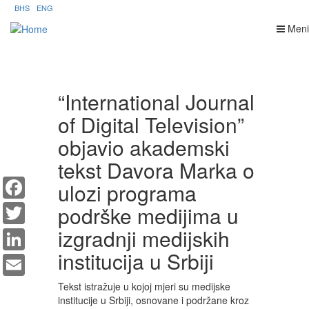
Skip
BHS
ENG
to
Meni
main
content
“International Journal
of Digital Television”
objavio akademski
tekst Davora Marka o
Facebook
ulozi programa
Twitter
podrške medijima u
LinkedIn
izgradnji medijskih
Email
institucija u Srbiji
Tekst istražuje u kojoj mjeri su medijske
institucije u Srbiji, osnovane i podržane kroz