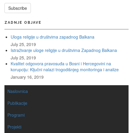
Subscribe
ZADNJE OBJAVE
Uloga religije u društvima zapadnog Balkana
July 25, 2019
Istraživanje uloge religije u društvima Zapadnog Balkana
July 25, 2019
Kvalitet odgovora pravosuđa u Bosni i Hercegovini na
korupciju: Ključni nalazi trogodišnjeg monitoringa i analize
January 16, 2019
MAIN
Naslovnica
NAVIGATION
Publikacije
Programi
Projekti