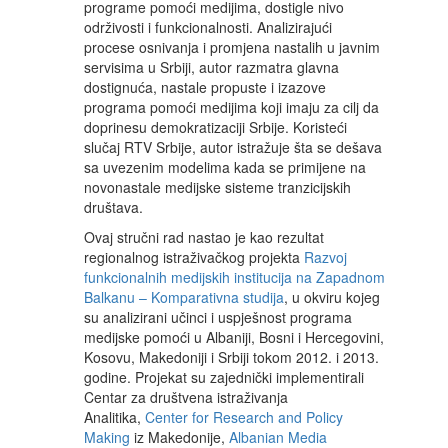
programe pomoći medijima, dostigle nivo
održivosti i funkcionalnosti. Analizirajući
procese osnivanja i promjena nastalih u javnim
servisima u Srbiji, autor razmatra glavna
dostignuća, nastale propuste i izazove
programa pomoći medijima koji imaju za cilj da
doprinesu demokratizaciji Srbije. Koristeći
slučaj RTV Srbije, autor istražuje šta se dešava
sa uvezenim modelima kada se primijene na
novonastale medijske sisteme tranzicijskih
društava.
Ovaj stručni rad nastao je kao rezultat
regionalnog istraživačkog projekta
Razvoj
funkcionalnih medijskih institucija na Zapadnom
Balkanu – Komparativna studija
, u okviru kojeg
su analizirani učinci i uspješnost programa
medijske pomoći u Albaniji, Bosni i Hercegovini,
Kosovu, Makedoniji i Srbiji tokom 2012. i 2013.
godine. Projekat su zajednički implementirali
Centar za društvena istraživanja
Analitika,
Center for Research and Policy
Making
iz Makedonije,
Albanian Media