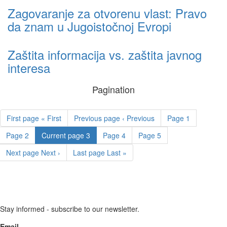
Zagovaranje za otvorenu vlast: Pravo
da znam u Jugoistočnoj Evropi
Zaštita informacija vs. zaštita javnog
interesa
Pagination
First page
« First
Previous page
‹ Previous
Page
1
Page
2
Current page
3
Page
4
Page
5
Next page
Next ›
Last page
Last »
Stay informed - subscribe to our newsletter.
Email