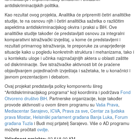
antidiskriminacijskih politika.
Kao rezultat ovog projekta, Analitika će pripremiti četiri analitičke
studije, te na osnovu njih i četiri analitička sažetka o različitim
aspektima antidiskriminacijskog okvira i praksi u BiH. Ove
analitičke studije također će predstavljati osnovu za integralni
komparativni istraživački izvještaj, u kome će predstavljeni i
rezultati primarnog istraživanja, te preporuke za unaprjeđenje
situacije kako u pogledu konkretnih struktura i mehanizama, tako i
u kontekstu uloge i učinka najznačajnijih aktera u oblasti zaštite
od diskriminacije. Sve istraživačke aktivnosti bit će praćene
objavljivanjem pojedinačnih izvještaja i sažetaka, te u konačnici i
javnom prezentacijom i debatom.
Ovaj projekat predstavlja policy komponentu šireg
"Antidiskriminacijskog programa" koji koordinira i podržava
Fond
Otvoreno društvo BiH
. Partnerske organizacije, koje također
provode aktivnosti u ovom širem programu su
Vaša Prava
,
Mediacentar Sarajevo
,
ICVA
,
Prava za sve
,
Centar za ljudska
prava Mostar
,
Helsinški parlament građana Banja Luka
,
Forum
građana Tuzla
i Budi moj prijatelj Sarajevo. Više o AD programu
možete pročitati
ovdje
.
Vrijednost projekta:
92.518,00 KM