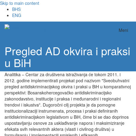
Skip to main content
BHS
ENG
Analitika
Meni
Pregled AD okvira i praksi
u BiH
Analitika – Centar za društvena istraživanja će tokom 2011. i
2012. godine implementirati projekat pod nazivom "Sveobuhvatni
pregled antidiskriminacijskog okvira i praksi u BiH u komparativnoj
perspektivi: Bosanskohercegovačko antidiskriminacijsko
zakonodavstvo, institucije i praksa i međunarodni i regionalni
trendovi i iskustva". Dugoročni cilj projekta je da pomogne
institucionalizaciji instrumenata, procesa i praksi definiranih
antidiskriminacijskom legislativom u BiH, čime bi se dao doprinos
uspostavljanju osnove za usklađivanje napora i maksimiziranje
efekata svih relevantnih aktera (vlasti i civilnog društva) u
formulisanju i implementaciji smislenih i efikasnih