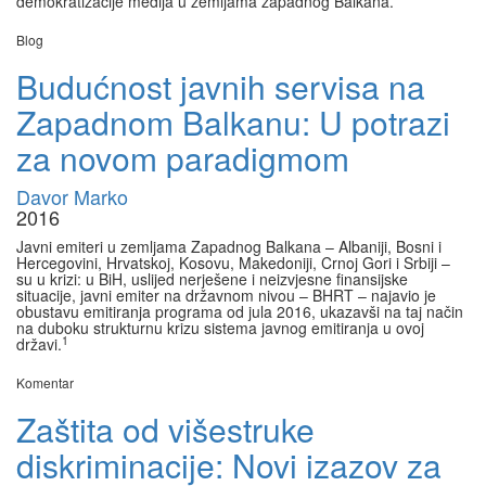
demokratizacije medija u zemljama zapadnog Balkana.
Blog
Budućnost javnih servisa na
Zapadnom Balkanu: U potrazi
za novom paradigmom
Davor Marko
2016
Javni emiteri u zemljama Zapadnog Balkana – Albaniji, Bosni i
Hercegovini, Hrvatskoj, Kosovu, Makedoniji, Crnoj Gori i Srbiji –
su u krizi: u BiH, uslijed nerješene i neizvjesne finansijske
situacije, javni emiter na državnom nivou – BHRT – najavio je
obustavu emitiranja programa od jula 2016, ukazavši na taj način
na duboku strukturnu krizu sistema javnog emitiranja u ovoj
1
državi.
Komentar
Zaštita od višestruke
diskriminacije: Novi izazov za