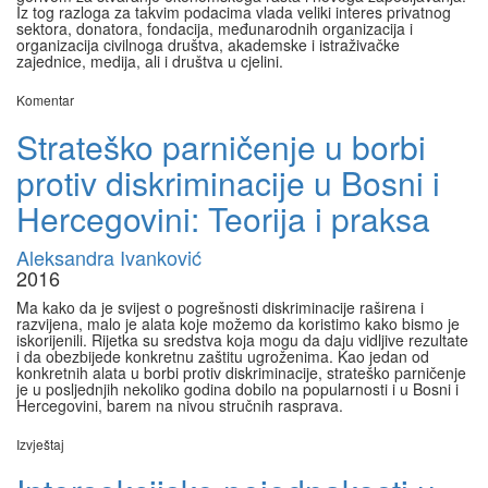
Iz tog razloga za takvim podacima vlada veliki interes privatnog
sektora, donatora, fondacija, međunarodnih organizacija i
organizacija civilnoga društva, akademske i istraživačke
zajednice, medija, ali i društva u cjelini.
Komentar
Strateško parničenje u borbi
protiv diskriminacije u Bosni i
Hercegovini: Teorija i praksa
Aleksandra Ivanković
2016
Ma kako da je svijest o pogrešnosti diskriminacije raširena i
razvijena, malo je alata koje možemo da koristimo kako bismo je
iskorijenili. Rijetka su sredstva koja mogu da daju vidljive rezultate
i da obezbijede konkretnu zaštitu ugroženima. Kao jedan od
konkretnih alata u borbi protiv diskriminacije, strateško parničenje
je u posljednjih nekoliko godina dobilo na popularnosti i u Bosni i
Hercegovini, barem na nivou stručnih rasprava.
Izvještaj