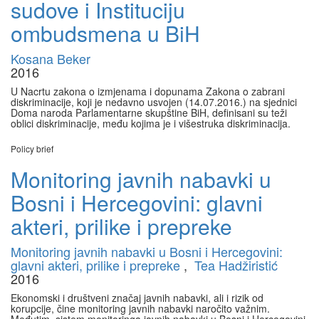
sudove i Instituciju
ombudsmena u BiH
Kosana Beker
2016
U Nacrtu zakona o izmjenama i dopunama Zakona o zabrani
diskriminacije, koji je nedavno usvojen (14.07.2016.) na sjednici
Doma naroda Parlamentarne skupštine BiH, definisani su teži
oblici diskriminacije, među kojima je i višestruka diskriminacija.
Policy brief
Monitoring javnih nabavki u
Bosni i Hercegovini: glavni
akteri, prilike i prepreke
Monitoring javnih nabavki u Bosni i Hercegovini:
glavni akteri, prilike i prepreke
,
Tea Hadžiristić
2016
Ekonomski i društveni značaj javnih nabavki, ali i rizik od
korupcije, čine monitoring javnih nabavki naročito važnim.