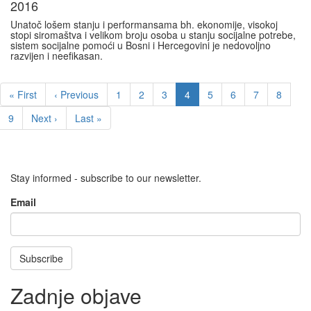
2016
Unatoč lošem stanju i performansama bh. ekonomije, visokoj
stopi siromaštva i velikom broju osoba u stanju socijalne potrebe,
sistem socijalne pomoći u Bosni i Hercegovini je nedovoljno
razvijen i neefikasan.
Pagination
First
« First
Previous
‹ Previous
Page
1
Page
2
Page
3
Current
4
Page
5
Page
6
Page
7
Page
8
page
page
page
Page
9
Next
Next ›
Last
Last »
page
page
Stay informed - subscribe to our newsletter.
Email
Subscribe
Zadnje objave