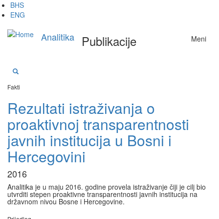
Skip
BHS
to
ENG
main
content
Analitika
Publikacije
Meni
Fakti
Rezultati istraživanja o
proaktivnoj transparentnosti
javnih institucija u Bosni i
Hercegovini
2016
Analitika je u maju 2016. godine provela istraživanje čiji je cilj bio
utvrditi stepen proaktivne transparentnosti javnih institucija na
državnom nivou Bosne i Hercegovine.
Prijedlog