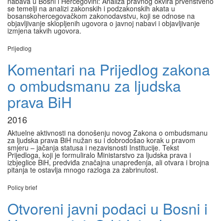
nabava u Bosni i Hercegovini: Analiza pravnog okvira prvenstveno
se temelji na analizi zakonskih i podzakonskih akata u
bosanskohercegovačkom zakonodavstvu, koji se odnose na
objavljivanje sklopljenih ugovora o javnoj nabavi i objavljivanje
izmjena takvih ugovora.
Prijedlog
Komentari na Prijedlog zakona
o ombudsmanu za ljudska
prava BiH
2016
Aktuelne aktivnosti na donošenju novog Zakona o ombudsmanu
za ljudska prava BiH nužan su i dobrodošao korak u pravom
smjeru – jačanja statusa i nezavisnosti Institucije. Tekst
Prijedloga, koji je formuliralo Ministarstvo za ljudska prava i
izbjeglice BiH, predviđa značajna unapređenja, ali otvara i brojna
pitanja te ostavlja mnogo razloga za zabrinutost.
Policy brief
Otvoreni javni podaci u Bosni i