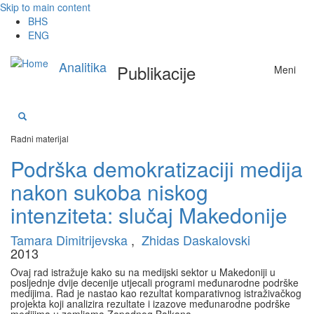
Skip to main content
BHS
ENG
Analitika
Publikacije
Meni
Radni materijal
Podrška demokratizaciji medija
nakon sukoba niskog
intenziteta: slučaj Makedonije
Tamara Dimitrijevska
,
Zhidas Daskalovski
2013
Ovaj rad istražuje kako su na medijski sektor u Makedoniji u
posljednje dvije decenije utjecali programi međunarodne podrške
medijima. Rad je nastao kao rezultat komparativnog istraživačkog
projekta koji analizira rezultate i izazove međunarodne podrške