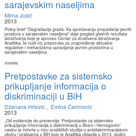
sarajevskim naseljima
Mirna Jusić
2013
Policy brief "Degradacija grada: Ka sprečavanju propadanja javnih
prostora u sarajevskim naseljima" daje pregled glavnih rezultata
istraživanja koje je sproveo Centar za društvena istraživanja
Analitika, te nudi niz preporuka za unapređenje aktualne
regulative i mehanizama upravljanja javnim prostorima u
sarajevskim naseljima.
Izvještaj
Pretpostavke za sistemsko
prikupljanje informacija o
diskriminaciji u BiH
Dženana Hrlović
,
Emina Ćerimović
2013
„Od evidencije do prevencije: Pretpostavke za sistemsko
prikupljanje informacija o diskriminaciji u Bosni i Hercegovini“
naslov je četvrte u nizu analitičkih studija o antidiskriminacijskom
okviru i praksama u BiH koju je Analitika objavila u 2013. godini.