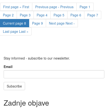
First page
« First
Previous page
‹ Previous
Page
1
Page
2
Page
3
Page
4
Page
5
Page
6
Page
7
Current page
8
Page
9
Next page
Next ›
Last page
Last »
Stay informed - subscribe to our newsletter.
Email
Subscribe
Zadnje objave