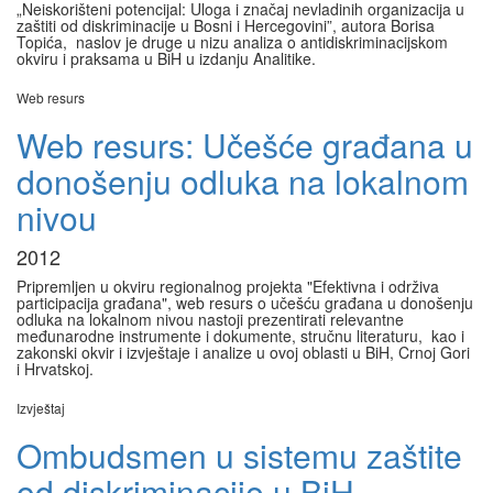
„Neiskorišteni potencijal: Uloga i značaj nevladinih organizacija u
zaštiti od diskriminacije u Bosni i Hercegovini”, autora Borisa
Topića, naslov je druge u nizu analiza o antidiskriminacijskom
okviru i praksama u BiH u izdanju Analitike.
Web resurs
Web resurs: Učešće građana u
donošenju odluka na lokalnom
nivou
2012
Pripremljen u okviru regionalnog projekta "Efektivna i održiva
participacija građana", web resurs o učešću građana u donošenju
odluka na lokalnom nivou nastoji prezentirati relevantne
međunarodne instrumente i dokumente, stručnu literaturu, kao i
zakonski okvir i izvještaje i analize u ovoj oblasti u BiH, Crnoj Gori
i Hrvatskoj.
Izvještaj
Ombudsmen u sistemu zaštite
od diskriminacije u BiH