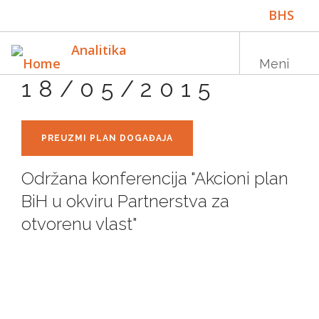
Skip
BHS
to
main
ENG
Analitika
content
Meni
18/05/2015
Main
NASLOVNICA
PREUZMI PLAN DOGAĐAJA
navigation
PUBLIKACIJE
Održana konferencija "Akcioni plan
PROGRAMI
BiH u okviru Partnerstva za
PROJEKTI
otvorenu vlast"
DOGAĐAJI
EDUKACIJA
BLOG