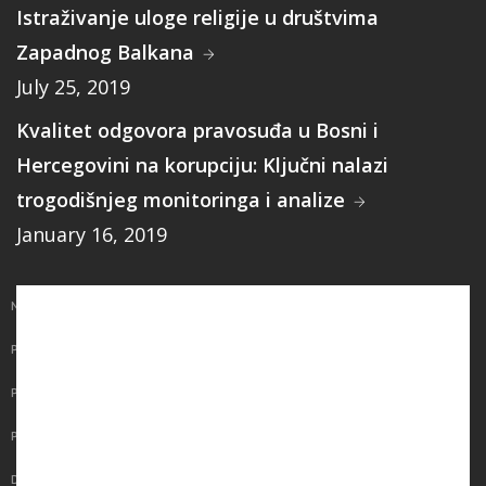
Istraživanje uloge religije u društvima
Zapadnog Balkana
July 25, 2019
Kvalitet odgovora pravosuđa u Bosni i
Hercegovini na korupciju: Ključni nalazi
trogodišnjeg monitoringa i analize
January 16, 2019
Main
NASLOVNICA
navigation
PUBLIKACIJE
PROGRAMI
PROJEKTI
DOGAĐAJI