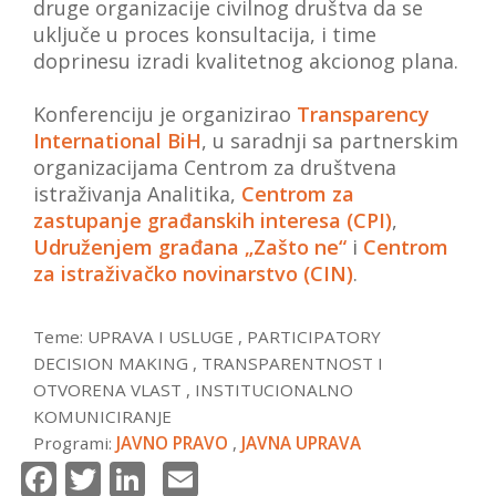
druge organizacije civilnog društva da se
uključe u proces konsultacija, i time
doprinesu izradi kvalitetnog akcionog plana.
Konferenciju je organizirao
Transparency
International BiH
, u saradnji sa partnerskim
organizacijama Centrom za društvena
istraživanja Analitika,
Centrom za
zastupanje građanskih interesa (CPI)
,
Udruženjem građana „Zašto ne“
i
Centrom
za istraživačko novinarstvo (CIN)
.
Teme:
UPRAVA I USLUGE
,
PARTICIPATORY
DECISION MAKING
,
TRANSPARENTNOST I
OTVORENA VLAST
,
INSTITUCIONALNO
KOMUNICIRANJE
Programi:
JAVNO PRAVO
,
JAVNA UPRAVA
Facebook
Twitter
LinkedIn
Email