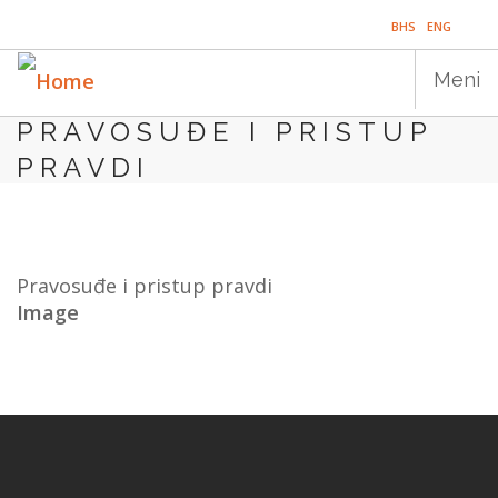
Skip
BHS
ENG
to
main
Meni
content
PRAVOSUĐE I PRISTUP
Main
PRAVDI
NASLOVNICA
navigation
PUBLIKACIJE
PROGRAMI
Pravosuđe i pristup pravdi
Image
PROJEKTI
DOGAĐAJI
EDUKACIJA
BLOG