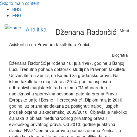
Skip to main content
BHS
ENG
Analitika
Dženana Radončić
Meni
Asistentica na Pravnom fakultetu u Zenici
Biografija
Dženana Radončić je rođena 18. jula 1987. godine u Banjoj
Luci. Trenutno pohađa doktorski studij na Pravnom fakultetu
Univerziteta u Zenici, na Katedri za građansko pravo. Na
istom fakultetu je magistrirala 2014. godine uspješno
odbranivši magistarski rad na temu "Međunarodna
nadležnost u sporovima povodom patenta prema Pravu
Evropske unije i Bosne i Hercegovine". Diplomirala je 2010.
godine, uz priznanje dekana za postignuti najbolji uspjeh i
prosjek ocjena u akademskoj 2009/2010. Objavila je nekoliko
članaka iz oblasti međunarodnog privatnog prava i
evropskog privatnog prava. Od 2010. godine je aktivna
članica NVO "Centar za pravnu pomoć ženama Zenica", u
okviru koje je angažirana kao pravna analitičarka na