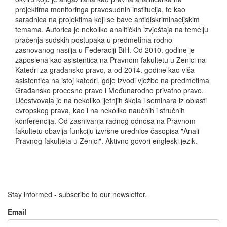
projektima monitoringa pravosudnih institucija, te kao
saradnica na projektima koji se bave antidiskriminacijskim
temama. Autorica je nekoliko analitičkih izvještaja na temelju
praćenja sudskih postupaka u predmetima rodno
zasnovanog nasilja u Federaciji BiH. Od 2010. godine je
zaposlena kao asistentica na Pravnom fakultetu u Zenici na
Katedri za građansko pravo, a od 2014. godine kao viša
asistentica na istoj katedri, gdje izvodi vježbe na predmetima
Građansko procesno pravo i Međunarodno privatno pravo.
Učestvovala je na nekoliko ljetnjih škola i seminara iz oblasti
evropskog prava, kao i na nekoliko naučnih i stručnih
konferencija. Od zasnivanja radnog odnosa na Pravnom
fakultetu obavlja funkciju izvršne urednice časopisa "Anali
Pravnog fakulteta u Zenici". Aktivno govori engleski jezik.
Stay informed - subscribe to our newsletter.
Email