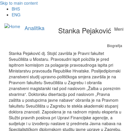
Skip to main content
BHS
ENG
Analitika
Stanka Pejaković
Meni
Biografija
Stanka Pejaković dj. Stojić završila je Pravni fakultet
Sveučilišta u Mostaru. Pravosudni ispit položila je pred
ispitnom komisijom za polaganje pravosudnoga ispita pri
Ministarstvu pravosuđa Republike Hrvatske. Poslijediplomski
znanstveni studij upravno-političkoga smjera završila je na
Pravnom fakultetu Sveučilišta u Zagrebu i obranila
znanstveni magistarski rad pod naslovom „Žalba u poreznim
stvarima“. Doktorsku disertaciju pod naslovom „Pravna
zaštita u postupcima javne nabave“ obranila je na Pravnom
fakultetu Sveučilišta u Zagrebu te stekla akademski stupanj
doktora znanosti. Zaposlena je na radnom mjestu eksperta u
Službi pravnih poslova pri Upravi Financijske agencije, a
sudjeluje i u izvođenju nastave iz predmeta Javna nabava na
Specijalističkom diplomskom studiju javne uprave u Zagrebu.