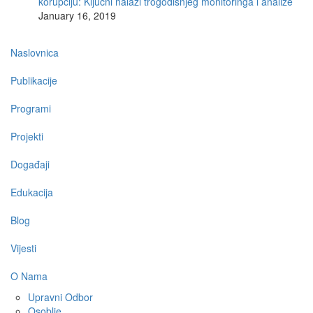
korupciju: Ključni nalazi trogodišnjeg monitoringa i analize
January 16, 2019
Main
Naslovnica
navigation
Publikacije
Programi
Projekti
Događaji
Edukacija
Blog
Vijesti
O Nama
Upravni Odbor
Osoblje