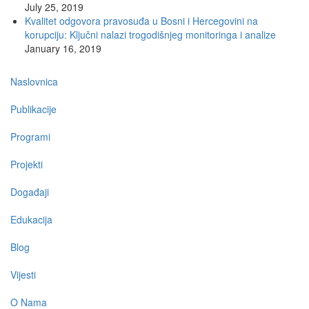
July 25, 2019
Kvalitet odgovora pravosuđa u Bosni i Hercegovini na
korupciju: Ključni nalazi trogodišnjeg monitoringa i analize
January 16, 2019
Main
Naslovnica
navigation
Publikacije
Programi
Projekti
Događaji
Edukacija
Blog
Vijesti
O Nama