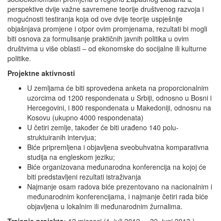
perspektive dvije važne savremene teorije društvenog razvoja i
mogućnosti testiranja koja od ove dvije teorije uspješnije
objašnjava promjene i otpor ovim promjenama, rezultati bi mogli
biti osnova za formulisanje praktičnih javnih politika u ovim
društvima u više oblasti – od ekonomske do socijalne ili kulturne
politike.
Projektne aktivnosti
U zemljama će biti sprovedena anketa na proporcionalnim
uzorcima od 1200 respondenata u Srbiji, odnosno u Bosni i
Hercegovini, i 800 respondenata u Makedoniji, odnosnu na
Kosovu (ukupno 4000 respondenata)
U četiri zemlje, također će biti urađeno 140 polu-
struktuiranih intervjua;
Biće pripremljena i objavljena sveobuhvatna komparativna
studija na engleskom jeziku;
Biće organizovana međunarodna konferencija na kojoj će
biti predstavljeni rezultati istraživanja
Najmanje osam radova biće prezentovano na nacionalnim i
međunarodnim konferencijama, i najmanje četiri rada biće
objavljena u lokalnim ili međunarodnim žurnalima.