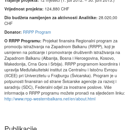
Trajanje projekta:
12 mjeseci (1. juli 2012. – 30. juni 2013.)
Vrijednost projekta:
124,880 CHF
Dio budžeta namijenjen za aktivnosti Analitike:
28.020,00
CHF
Donator:
RRPP Program
O RRPP Programu:
Projekat finansira Regionalni program za
promociju istraživanja na Zapadnom Balkanu (RRPP), koji je
usmjeren na poticanje i promoviranje društvenih istraživanja na
Zapadnom Balkanu (Albanija, Bosna i Hercegovina, Kosovo,
Makedonija, Crna Gora i Srbija). RRPP programom koordinira i
upravlja Međufakultetski institut za Centralnu i Istočnu Evropu
(IICEE) pri Univerzitetu u Frajburgu (Švicarska). Program je u
potpunosti finansiran od strane Švicarske agencije za razvoj i
saradnju (SDC), Federalni odjel za inostrane poslove. Više
informacija o RRPP programu možete pronaći na sljedećem linku:
http://www.rrpp-westernbalkans.net/en/about.html
Publikacije