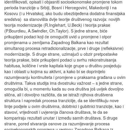
identifikovati, opisati i objasniti socioekonomske promjene tokom
perioda tranzicije u Srbiji, Bosni i Hercegovini, Makedoniji i na
Kosovu (i u Hrvatskoj, ako budu obezbijeđena dodatna finansijska
sredstva) sa stanovišta dvije teorije društvenog razvoja: novijih
teorija modernizacije (R.Inglehart, U.Beck) i teorija prakse
(P.Bourdieu, A.Swindler, Ch.Taylor). S jedne strane, biće
prikupljeni podaci koji će omogućiti uvid u promjene i otpor
promjenama u zemljama Zapadnog Balkana kao rezultat
simultanog procesa retradicionalizacije, prve i druge (refleksivne)
modernizacije. S druge strane, uzimajući u obzir pretpostavke
teorija prakse, biće prikupljeni podaci u svrhu rekonstruisanja
habitusa, količine i vrste kapitala koje grupe u društvu posjeduju
kao i oblasti u kojima su aktivni, a kako bi se doprinijelo
razumijevanju kontinuiteta i promjene u praksama građana u ovim
društvima. Takva studija ima dvostruku važnost – s jedne strane,
omogućila bi, u momentu kada su ova društva još uvijek dovoljno
slična, ali i dovoljno različita, da se istraži njihova društvena
struktura i napredak procesa tranziciije, da se identifikuju nove
linije podjele u ovim društvima, dobitnici i gubitnici tranzicije, kao i
stavovi, vrijednosti i uvjerenja članova društava, te da se
kompariraju rezultati unutar i između samih društava. S druge
strane, pored stvaranja osnove za razumijevanje procesa
socioekonomskih promjena u regionu Zapadnog Balkana iz