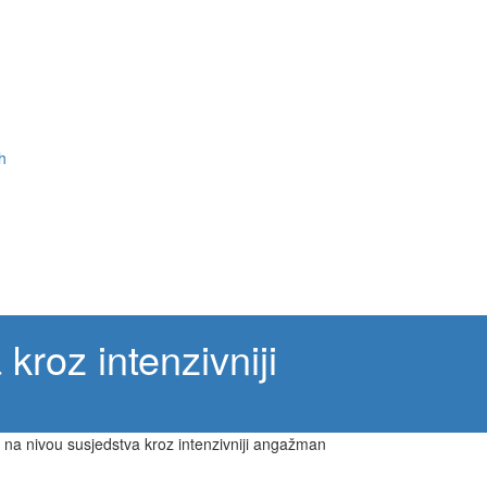
h
kroz intenzivniji
a na nivou susjedstva kroz intenzivniji angažman