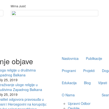
Mirna Jusić
Main
nje objave
Naslovnica
Publikacije
navigation
oga religije u društvima
Programi
Projekti
Doga
apadnog Balkana
ly 25, 2019
Edukacija
Blog
Vijesti
traživanje uloge religije u
ruštvima Zapadnog Balkana
ly 25, 2019
O Nama
Sear
alitet odgovora pravosuđa u
Upravni Odbor
sni i Hercegovini na korupciju:
Osoblje