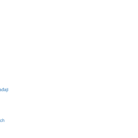
đaji
ch