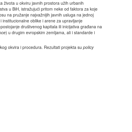
ta života u okviru javnih prostora užih urbanih
stva u BiH, istražujući pritom neke od faktora za koje
osu na pružanje najvažnijih javnih usluga na jednoj
i institucionalne oblike i arene za upravljanje
postojanje društvenog kapitala ili inicijativa građana na
nce
) u drugim evropskim zemljama, ali i standarde i
kog okvira i procedura. Rezultati projekta su
policy