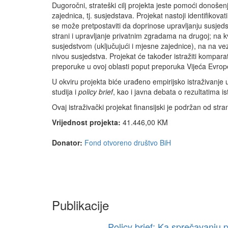
Dugoročni, strateški cilj projekta jeste pomoći donošenj
zajednica, tj. susjedstava. Projekat nastoji identifiko
se može pretpostaviti da doprinose upravljanju susjeds
strani i upravljanje privatnim zgradama na drugoj; na kva
susjedstvom (uključujući i mjesne zajednice), na na veze
nivou susjedstva. Projekat će također istražiti kompara
preporuke u ovoj oblasti poput preporuka Vijeća Evrop
U okviru projekta biće urađeno empirijsko istraživanje
studija i
policy brief
, kao i javna debata o rezultatima i
Ovaj istraživački projekat finansijski je podržan od str
Vrijednost projekta:
41.446,00 KM
Donator:
Fond otvoreno društvo BiH
Publikacije
Policy brief: Ka sprečavanju 