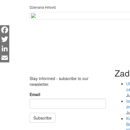
Dženana Hrlović
Facebook
Twitter
LinkedIn
Email
Zad
Stay informed - subscribe to our
Ul
newsletter.
z
Email
Ju
Is
d
Ju
Subscribe
Kv
Bo