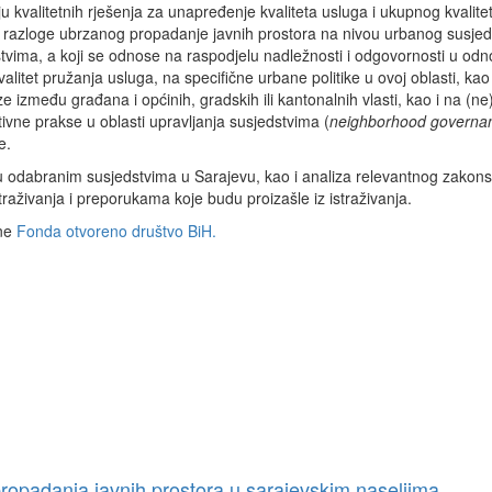
u kvalitetnih rješenja za unapređenje kvaliteta usluga i ukupnog kvalite
vati razloge ubrzanog propadanje javnih prostora na nivou urbanog susjed
tvima, a koji se odnose na raspodjelu nadležnosti i odgovornosti u odn
litet pružanja usluga, na specifične urbane politike u ovoj oblasti, kao 
 između građana i općinih, gradskih ili kantonalnih vlasti, kao i na (ne)
tivne prakse u oblasti upravljanja susjedstvima (
neighborhood governa
e.
 u odabranim susjedstvima u Sarajevu, kao i analiza relevantnog zakons
straživanja i preporukama koje budu proizašle iz istraživanja.
ane
Fonda otvoreno društvo BiH.
propadanja javnih prostora u sarajevskim naseljima