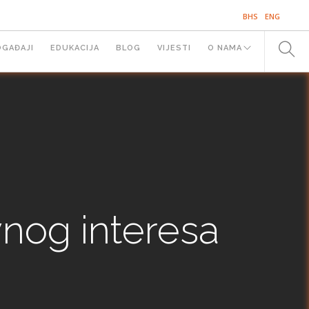
BHS
ENG
OGAĐAJI
EDUKACIJA
BLOG
VIJESTI
O NAMA
avnog interesa