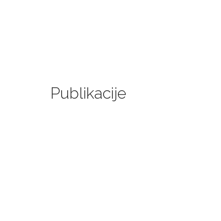
Publikacije
LIČNI PODACI U
ARGUMENTI ZA I
Amra Mehmedić, Edin Hodži
DOWNLOAD