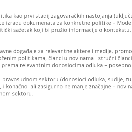
litika kao prvi stadij zagovaračkih nastojanja (uklju
 te izradu dokumenata za konkretne politike – Modela
tički sažetak koji bi pružio informacije o kontekstu,
vne događaje za relevantne aktere i medije, promoti
nim politikama, članci u novinama i stručni članci o 
ena prema relevantnim donosiocima odluka – posebno
 pravosudnom sektoru (donosioci odluka, sudije, tuži
, i konačno, ali zasigurno ne manje značajne – novin
dnom sektoru.