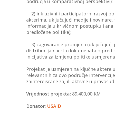
područja u komparativnoj perspektivi);
2) inkluzivni i participatorni razvoj po
akterima, uključujući medije i novinare,
informacija u krivičnom postupku i anali
predložene politike);
3) zagovaranje promjena (uključujući ja
distribucija nacrta dokumenata o predlože
inicijativa za izmjenu politike usmjer
Projekat je usmjeren na ključne aktere u
relevantnih za ovo područje intervencije
zaintereisrane za, ili aktivne u pravosu
Vrijednost projekta:
89.400,00 KM
Donator:
USAID