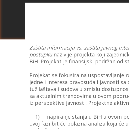
Zaštita informacija vs. zaštita javnog inte
postupku
naziv je projekta koji zajednič
BiH. Projekat je finansijski podržan od 
Projekat se fokusira na uspostavljanje 
jedne i interesa pravosuđa i javnosti s
tužilaštava i sudova u smislu dostupno
sa aktuelnim trendovima u ovom području 
iz perspektive javnosti. Projektne aktivno
1) mapiranje stanja u BiH u ovom područ
ovoj fazi bit će polazna analiza koja ć