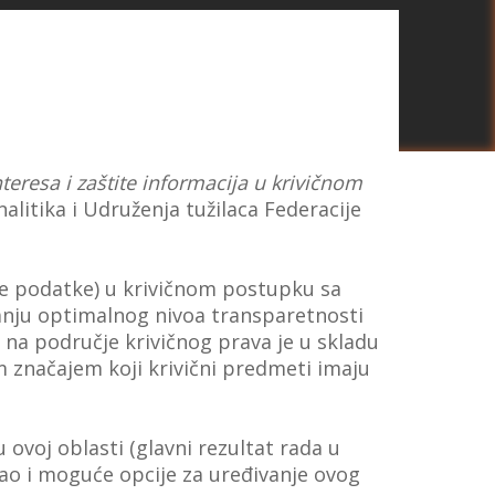
eresa i zaštite informacija u krivičnom
alitika i Udruženja tužilaca Federacije
čne podatke) u krivičnom postupku sa
zanju optimalnog nivoa transparetnosti
na područje krivičnog prava je u skladu
m značajem koji krivični predmeti imaju
voj oblasti (glavni rezultat rada u
kao i moguće opcije za uređivanje ovog