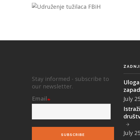
ZADNJ
Stay informed - subscribe to
Uloga 
our newsletter.
zapad
Email
July 2
Istraž
društ
July 2
SUBSCRIBE