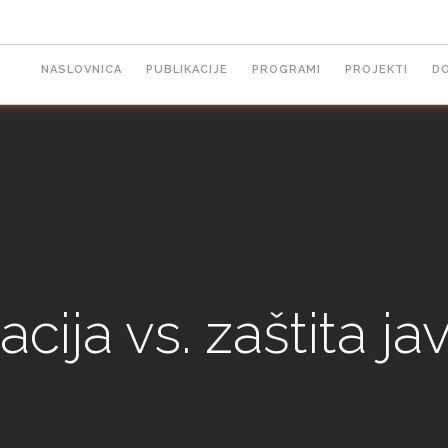
Main
NASLOVNICA
PUBLIKACIJE
PROGRAMI
PROJEKTI
D
navigation
acija vs. zaštita j