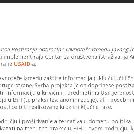
resa
Postizanje optimalne ravnoteže između javnog int
ki implementiraju Centar za društvena istraživanja An
strane
USAID
-a.
ravnoteže između zaštite informacija (uključujući li
a druge strane. Svrha projekta je da doprinese posti
sti informacija u krivičnim predmetima.Usmjerenost 
u BiH (tj. praksi tzv. anonimizacije), ali i posebni
sti će biti realizovane kroz tri ključne faze:
ju i proširivanje alternativa u domenu politika u o
e ukazati na trenutne prakse u BiH u ovom području, 