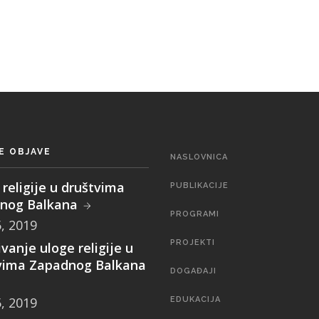
E OBJAVE
MAIN
NASLOVNICA
NAVIGATION
religije u društvima
PUBLIKACIJE
nog Balkana
PROGRAMI
5, 2019
PROJEKTI
ivanje uloge religije u
vima Zapadnog Balkana
DOGAĐAJI
5, 2019
EDUKACIJA