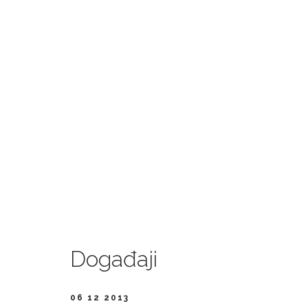
ANONIMIZACIJA 
ANALIZA PROPIS
Amra Mehmedić, Edin Hodži
DOWNLOAD
WEB RESURS „AN
AKATA: IZMEĐU 
JAVNOSTI“
DOWNLOAD
Događaji
06 12 2013