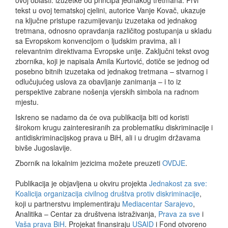
ovoj oblasti: izuzetke od principa jednakog tretmana. Prvi
tekst u ovoj tematskoj cjelini, autorice Vanje Kovač, ukazuje
na ključne pristupe razumijevanju izuzetaka od jednakog
tretmana, odnosno opravdanja različitog postupanja u skladu
sa Evropskom konvencijom o ljudskim pravima, ali i
relevantnim direktivama Evropske unije. Zaključni tekst ovog
zbornika, koji je napisala Amila Kurtović, dotiče se jednog od
posebno bitnih izuzetaka od jednakog tretmana – stvarnog i
odlučujućeg uslova za obavljanje zanimanja – i to iz
perspektive zabrane nošenja vjerskih simbola na radnom
mjestu.
Iskreno se nadamo da će ova publikacija biti od koristi
širokom krugu zainteresiranih za problematiku diskriminacije i
antidiskriminacijskog prava u BiH, ali i u drugim državama
bivše Jugoslavije.
Zbornik na lokalnim jezicima možete preuzeti
OVDJE
.
Publikacija je objavljena u okviru projekta
Jednakost za sve:
Koalicija organizacija civilnog društva protiv diskriminacije
,
koji u partnerstvu implementiraju
Mediacentar Sarajevo
,
Analitika – Centar za društvena istraživanja,
Prava za sve
i
Vaša prava BiH
. Projekat finansiraju
USAID
i Fond otvoreno