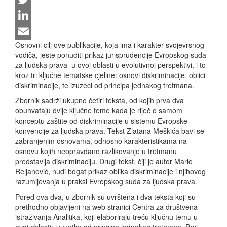
Twitter
LinkedIn
Osnovni cilj ove publikacije, koja ima i karakter svojevrsnog
Email
vodiča, jeste ponuditi prikaz jurisprudencije Evropskog suda
za ljudska prava u ovoj oblasti u evolutivnoj perspektivi, i to
kroz tri ključne tematske cjeline: osnovi diskriminacije, oblici
diskriminacije, te izuzeci od principa jednakog tretmana.
Zbornik sadrži ukupno četiri teksta, od kojih prva dva
obuhvataju dvije ključne teme kada je riječ o samom
konceptu zaštite od diskriminacije u sistemu Evropske
konvencije za ljudska prava. Tekst Zlatana Meškića bavi se
zabranjenim osnovama, odnosno karakteristikama na
osnovu kojih neopravdano razlikovanje u tretmanu
predstavlja diskriminaciju. Drugi tekst, čiji je autor Mario
Reljanović, nudi bogat prikaz oblika diskriminacije i njihovog
razumijevanja u praksi Evropskog suda za ljudska prava.
Pored ova dva, u zbornik su uvrštena i dva teksta koji su
prethodno objavljeni na web stranici Centra za društvena
istraživanja Analitika, koji elaboriraju treću ključnu temu u