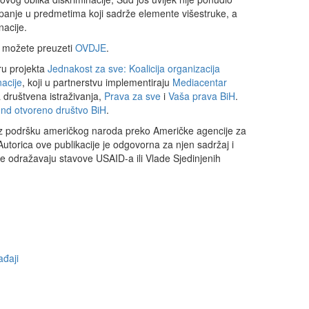
upanje u predmetima koji sadrže elemente višestruke, a
nacije.
a možete preuzeti
OVDJE
.
iru projekta
Jednakost za sve: Koalicija organizacija
nacije
, koji u partnerstvu implementiraju
Mediacentar
a društvena istraživanja,
Prava za sve
i
Vaša prava BiH
.
nd otvoreno društvo BiH
.
 uz podršku američkog naroda preko Američke agencije za
torica ove publikacije je odgovorna za njen sadržaj i
 ne odražavaju stavove USAID-a ili Vlade Sjedinjenih
đaji