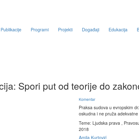
Publikacije
Programi
Projekti
Događaji
Edukacija
B
cija: Spori put od teorije do zak
Komentar
Praksa sudova u evropskim drž
oskudna i ne pruža adekvatne
Teme:
Ljudska prava
,
Pravosu
2018
Amila Kurtović