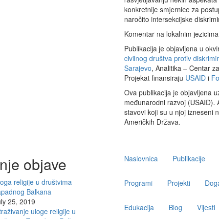
konkretnije smjernice za post
naročito intersekcijske diskrimi
Komentar na lokalnim jezicim
Publikacija je objavljena u okv
civilnog društva protiv diskrimi
Sarajevo
, Analitika – Centar z
Projekat finansiraju
USAID
i
Fo
Ova publikacija je objavljena
međunarodni razvoj (USAID). Au
stavovi koji su u njoj izneseni
Američkih Država.
Main
nje objave
Naslovnica
Publikacije
navigation
oga religije u društvima
Programi
Projekti
Doga
apadnog Balkana
ly 25, 2019
Edukacija
Blog
Vijesti
traživanje uloge religije u