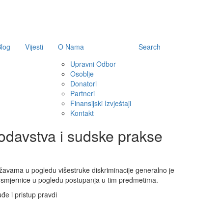
log
Vijesti
O Nama
Search
Upravni Odbor
Osoblje
Donatori
Partneri
Finansijski Izvještaji
Kontakt
onodavstva i sudske prakse
avama u pogledu višestruke diskriminacije generalno je
 smjernice u pogledu postupanja u tim predmetima.
đe i pristup pravdi