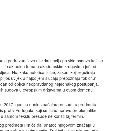
 koja podrazumijeva diskriminaciju po više osnova koji se
u – je aktuelna tema u akademskim krugovima još od
jeća. No, kako autorica ističe, zakoni koji reguliraju
opi još uvijek u najboljem slučaju prepoznaju “običnu”
 jedan od oblika neopravdanog nejednakog postupanja.
lnih sudova u evropskim državama u ovom domenu
 je 2017. godine donio značajnu presudu u predmetu
 protiv Portugala, koji se ticao upravo problematike
 u samom tekstu presude ne koristi taj termin.
og predmeta i ističe da, unatoč njegovom značaju u
ovog oblika diskriminacije, Sud još uvijek nije ponudio