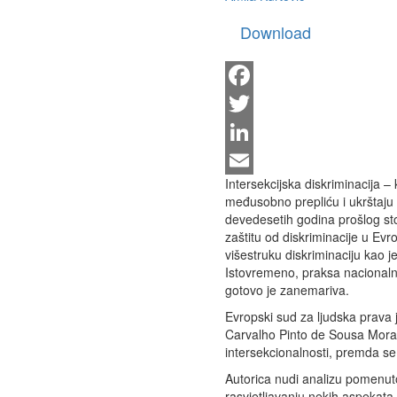
Download
Facebook
Twitter
LinkedIn
Intersekcijska diskriminacija –
Email
međusobno prepliću i ukrštaj
devedesetih godina prošlog stol
zaštitu od diskriminacije u Evr
višestruku diskriminaciju kao
Istovremeno, praksa naciona
gotovo je zanemariva.
Evropski sud za ljudska prava
Carvalho Pinto de Sousa Morais
intersekcionalnosti, premda se
Autorica nudi analizu pomenut
rasvjetljavanju nekih aspekata 