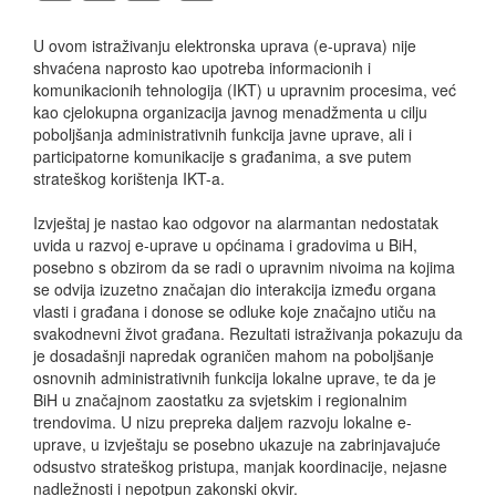
U ovom istraživanju elektronska uprava (e-uprava) nije
shvaćena naprosto kao upotreba informacionih i
komunikacionih tehnologija (IKT) u upravnim procesima, već
kao cjelokupna organizacija javnog menadžmenta u cilju
poboljšanja administrativnih funkcija javne uprave, ali i
participatorne komunikacije s građanima, a sve putem
strateškog korištenja IKT-a.
Izvještaj je nastao kao odgovor na alarmantan nedostatak
uvida u razvoj e-uprave u općinama i gradovima u BiH,
posebno s obzirom da se radi o upravnim nivoima na kojima
se odvija izuzetno značajan dio interakcija između organa
vlasti i građana i donose se odluke koje značajno utiču na
svakodnevni život građana. Rezultati istraživanja pokazuju da
je dosadašnji napredak ograničen mahom na poboljšanje
osnovnih administrativnih funkcija lokalne uprave, te da je
BiH u značajnom zaostatku za svjetskim i regionalnim
trendovima. U nizu prepreka daljem razvoju lokalne e-
uprave, u izvještaju se posebno ukazuje na zabrinjavajuće
odsustvo strateškog pristupa, manjak koordinacije, nejasne
nadležnosti i nepotpun zakonski okvir.