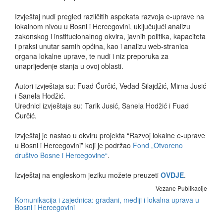
Izvještaj nudi pregled različitih aspekata razvoja e-uprave na
lokalnom nivou u Bosni i Hercegovini, uključujući analizu
zakonskog i institucionalnog okvira, javnih politika, kapaciteta
i praksi unutar samih općina, kao i analizu web-stranica
organa lokalne uprave, te nudi i niz preporuka za
unaprijeđenje stanja u ovoj oblasti.
Autori izvještaja su: Fuad Ćurčić, Vedad Silajdžić, Mirna Jusić
i Sanela Hodžić.
Urednici izvještaja su: Tarik Jusić, Sanela Hodžić i Fuad
Ćurčić.
Izvještaj je nastao u okviru projekta “Razvoj lokalne e-uprave
u Bosni i Hercegovini” koji je podržao
Fond „Otvoreno
društvo Bosne i Hercegovine“
.
Izvještaj na engleskom jeziku možete preuzeti
OVDJE
.
Vezane Publikacije
Komunikacija i zajednica: građani, mediji i lokalna uprava u
Bosni i Hercegovini