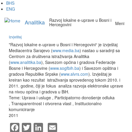
Skip
BHS
to
ENG
main
Razvoj lokalne e-uprave u Bosni i
content
Analitika
Meni
Hercegovini
Izvještaj
"Razvoj lokalne e-uprave u Bosni i Hercegovini“ je izvještaj
Mediacentra Sarajevo (
www.media.ba
) nastao u saradnji sa
Centrom za društvena istraživanja Analitika
(
www.analitika.ba
), Savezom općina i gradova Federacije
Bosne i Hercegovine (
www.sogfbih.ba
) i Savezom opština i
gradova Republike Srpske (
www.alvrs.com
). Izvještaj je
kreiran kao rezultat istraživanja sprovedenog tokom 2010. i
2011. godine, čiji je fokus analiza razvoja elektronske uprave
na nivou općina i gradova u BiH.
Teme:
Uprava i usluge
,
Participatorno donošenje odluka
,
Transparentnost i otvorena vlast
,
Institucionalno
komuniciranje
2011
Facebook
Twitter
LinkedIn
Email