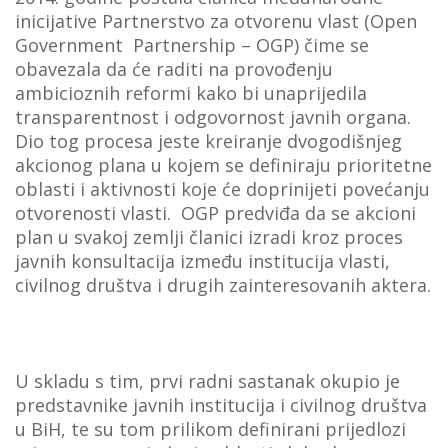
inicijative Partnerstvo za otvorenu vlast (Open
VIJESTI
Government Partnership – OGP) čime se
obavezala da će raditi na provođenju
O NAMA
ambicioznih reformi kako bi unaprijedila
SEARCH
transparentnost i odgovornost javnih organa.
Dio tog procesa jeste kreiranje dvogodišnjeg
akcionog plana u kojem se definiraju prioritetne
oblasti i aktivnosti koje će doprinijeti povećanju
otvorenosti vlasti. OGP predviđa da se akcioni
plan u svakoj zemlji članici izradi kroz proces
javnih konsultacija između institucija vlasti,
civilnog društva i drugih zainteresovanih aktera.
U skladu s tim, prvi radni sastanak okupio je
predstavnike javnih institucija i civilnog društva
u BiH, te su tom prilikom definirani prijedlozi