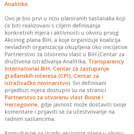
Analitike
.
Ovo je bio prvi u nizu planiranih sastanaka koji
će biti realizovani s ciljem definisanja
konkretnih mjera i aktivnosti u okviru prvog
Akcinog plana BiH, a koje organizuje koalicija
nevladinih organizacija okupljena oko inicijative
Partnerstvo za otvorenu vlast u BiH (Centar za
društvena istraživanja Analitika,
Transparency
International BiH
,
Centar za zastupanje
građanskih interesa (CPI)
,
Centar za
istraživačko novinarstvo
). Svi definisani
prijedlozi mjera dostupni su na stranici
Partnerstvo za otvorenu vlast Bosne i
Hercegovine
, gdje javnost može dostaviti svoje
komentare i prijaviti se za učestvovanje na
radnim sastancima.
Konsultacije za izradu akcionog plana u okviru