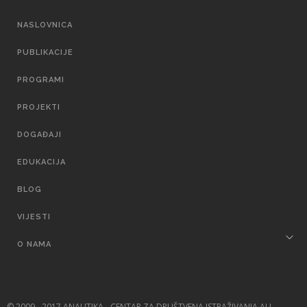
MAIN
NASLOVNICA
NAVIGATION
PUBLIKACIJE
PROGRAMI
PROJEKTI
DOGAĐAJI
EDUKACIJA
BLOG
VIJESTI
O NAMA
© 2009 - 2017 ANALITIKA - CENTAR ZA DRUŠTVENA ISTRAŽIVANJA ALL