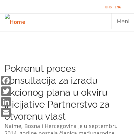
Skip
BHS
ENG
to
main
Meni
content
Main
NASLOVNICA
navigation
PUBLIKACIJE
Pokrenut proces
PROGRAMI
Facebook
konsultacija za izradu
Twitter
PROJEKTI
akcionog plana u okviru
LinkedIn
DOGAĐAJI
inicijative Partnerstvo za
Email
otvorenu vlast
EDUKACIJA
Naime, Bosna i Hercegovina je u septembru
BLOG
2014. godine postala članica međunarodne