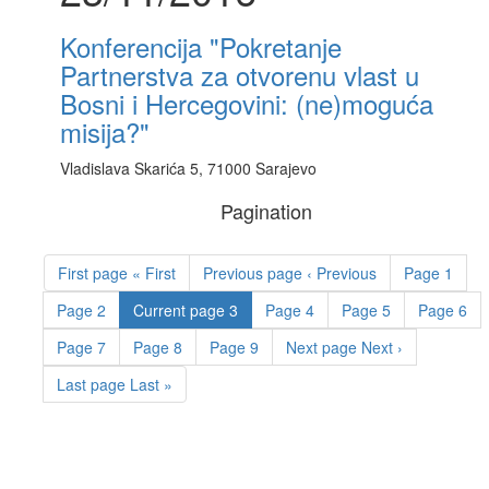
Konferencija "Pokretanje
Partnerstva za otvorenu vlast u
Bosni i Hercegovini: (ne)moguća
misija?"
Vladislava Skarića 5, 71000 Sarajevo
Pagination
First page
« First
Previous page
‹ Previous
Page
1
Page
2
Current page
3
Page
4
Page
5
Page
6
Page
7
Page
8
Page
9
Next page
Next ›
Last page
Last »