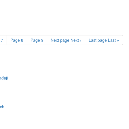
e
7
Page
8
Page
9
Next page
Next ›
Last page
Last »
đaji
ch