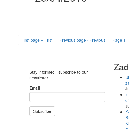
First page
« First
Previous page
‹ Previous
Page
1
Zad
Stay informed - subscribe to our
Ul
newsletter.
z
Email
Ju
Is
d
Ju
Subscribe
Kv
Bo
Kl