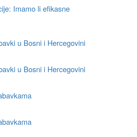
ije: Imamo li efikasne
bavki u Bosni i Hercegovini
bavki u Bosni i Hercegovini
nabavkama
nabavkama