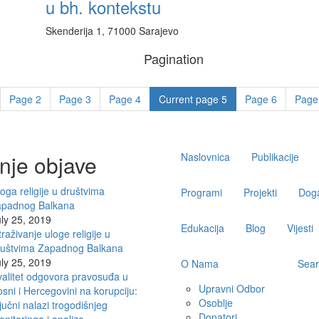
u bh. kontekstu
Skenderija 1, 71000 Sarajevo
Pagination
Page
2
Page
3
Page
4
Current page
5
Page
6
Pag
Main
nje objave
Naslovnica
Publikacije
navigation
oga religije u društvima
Programi
Projekti
Doga
apadnog Balkana
ly 25, 2019
Edukacija
Blog
Vijesti
traživanje uloge religije u
ruštvima Zapadnog Balkana
ly 25, 2019
O Nama
Sear
alitet odgovora pravosuđa u
Upravni Odbor
sni i Hercegovini na korupciju:
Osoblje
jučni nalazi trogodišnjeg
Donatori