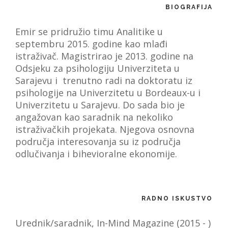
BIOGRAFIJA
VIJESTI
Emir se pridružio timu Analitike u
O NAMA
septembru 2015. godine kao mlađi
istraživač. Magistrirao je 2013. godine na
SEARCH
Odsjeku za psihologiju Univerziteta u
Sarajevu i trenutno radi na doktoratu iz
psihologije na Univerzitetu u Bordeaux-u i
Univerzitetu u Sarajevu. Do sada bio je
angažovan kao saradnik na nekoliko
istraživačkih projekata. Njegova osnovna
područja interesovanja su iz područja
odlučivanja i bihevioralne ekonomije.
RADNO ISKUSTVO
Urednik/saradnik, In-Mind Magazine (2015 - )