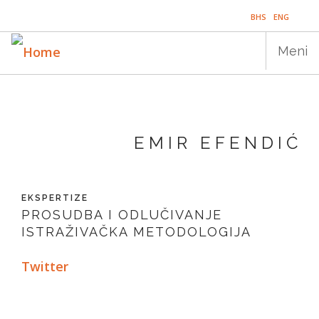
Skip
BHS
ENG
to
main
Meni
content
Main
NASLOVNICA
navigation
EMIR EFENDIĆ
PUBLIKACIJE
PROGRAMI
EKSPERTIZE
PROJEKTI
PROSUDBA I ODLUČIVANJE
ISTRAŽIVAČKA METODOLOGIJA
DOGAĐAJI
Twitter
EDUKACIJA
BLOG