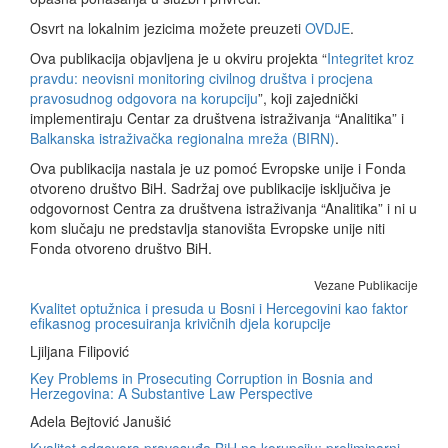
Osvrt na lokalnim jezicima možete preuzeti
OVDJE
.
Ova publikacija objavljena je u okviru projekta “
Integritet kroz
pravdu: neovisni monitoring civilnog društva i procjena
pravosudnog odgovora na korupciju
”, koji zajednički
implementiraju Centar za društvena istraživanja “Analitika” i
Balkanska istraživačka regionalna mreža (BIRN)
.
Ova publikacija nastala je uz pomoć Evropske unije i Fonda
otvoreno društvo BiH. Sadržaj ove publikacije isključiva je
odgovornost Centra za društvena istraživanja “Analitika” i ni u
kom slučaju ne predstavlja stanovišta Evropske unije niti
Fonda otvoreno društvo BiH.
Vezane Publikacije
Kvalitet optužnica i presuda u Bosni i Hercegovini kao faktor
efikasnog procesuiranja krivičnih djela korupcije
Ljiljana Filipović
Key Problems in Prosecuting Corruption in Bosnia and
Herzegovina: A Substantive Law Perspective
Adela Bejtović Janušić