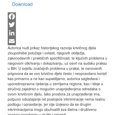
Download
Facebook
Twitter
LinkedIn
Autorica nudi prikaz historijskog razvoja krivičnog djela
Email
zloupotrebe položaja i ovlasti, njegovih obilježja,
zakonodavnih i praktičnih specifičnosti, te ključnih problema u
njegovom otkrivanju i dokazivanju, uz osvrt na sudsku praksu
u BiH. U svjetlu značajnih problema u praksi, te osnovanih
prigovora da se ovo krivično djelo često i neopravdano koristi
kao primarno a ne kao supsidijarno, autorica sagledava i
uporednopravna rješenja u zemljama regiona, kao i ideje u
stručnoj zajednici o mogućim unaprjeđenjima odredaba o
ovom krivičnom djelu. Iako prostora za unaprjeđenje ima,
potpuno odustajanje od postojeće inkriminacije nema realnu
podlogu i opravdanje, jer nije izvjesno da se drugim
inkriminacijama mogu obuhvatiti sva štetna i društveno
opasna ponašanja u službi i privredi.