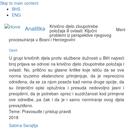
Skip to main content
BHS
ENG
Krivično djelo zloupotrebe
Analitika
Meni
položaja ili ovlasti: Ključni
problemi iz perspektive njegovog
procesuiranja u Bosni i Hercegovini
Osvrt
U grupi krivičnih djela protiv službene dužnosti u BiH najveći
broj prijava se odnosi na krivično djelo zloupotrebe položaja i
ovlasti. No, prilično su glasne kritike koje ističu da se ova
norma izuzetno ekstenzivno primjenjuje, da je neprecizno
određena, da se za njom poseže kad nema druge opcije, da
su činjenični opisi optužnica i presuda nedovoljno jasni i
preopširni, da je potreban oprez i suzdržanost kod primjene
ove odredbe, pa čak i da je i samo normiranje ovog djela
prevaziđeno.
Teme:
Pravosuđe i pristup pravdi
2018
Sabina Sarajlija