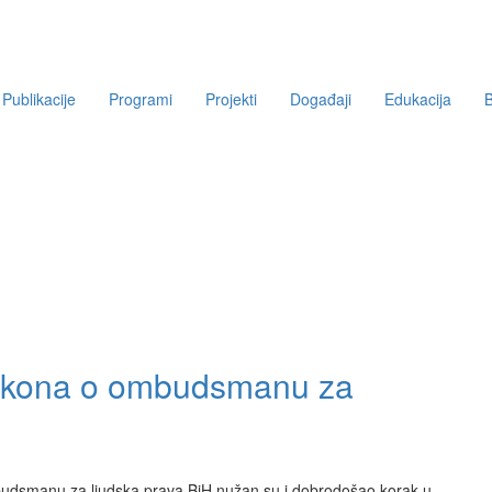
Publikacije
Programi
Projekti
Događaji
Edukacija
B
zakona o ombudsmanu za
udsmanu za ljudska prava BiH nužan su i dobrodošao korak u