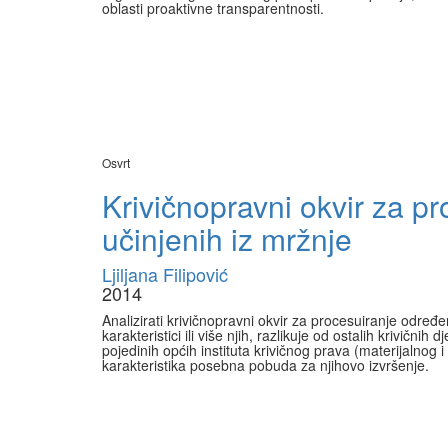
oblasti proaktivne transparentnosti.
Osvrt
Krivičnopravni okvir za pr
učinjenih iz mržnje
Ljiljana Filipović
2014
Analizirati krivičnopravni okvir za procesuiranje određ
karakteristici ili više njih, razlikuje od ostalih krivični
pojedinih općih instituta krivičnog prava (materijalnog i
karakteristika posebna pobuda za njihovo izvršenje.