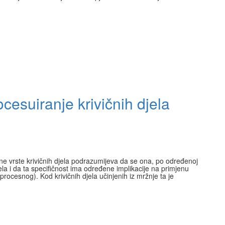
ocesuiranje krivičnih djela
ene vrste krivičnih djela podrazumijeva da se ona, po određenoj
h djela i da ta specifičnost ima određene implikacije na primjenu
 procesnog). Kod krivičnih djela učinjenih iz mržnje ta je