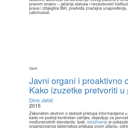
pravom smjeru – jačanja statusa i nezavisnosti Institucij
prava i izbjeglice BiH, predviđa značajna unapređenja, 
zabrinutost.
Osvrt
Javni organi i proaktivno 
Kako izuzetke pretvoriti u 
Dino Jahić
2015
Zakonskim okvirom o slobodi pristupa informacijama u 
kada ne postoji konkretan zahtjev, objavljuju za javnos
međunarodnih standarda. Ipak,
istraživanje
je pokazalo
organizovanog sistemskog pristupa ovom pitanju, određe