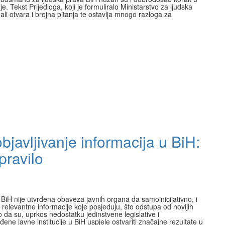
e. Tekst Prijedloga, koji je formuliralo Ministarstvo za ljudska
ali otvara i brojna pitanja te ostavlja mnogo razloga za
objavljivanje informacija u BiH:
pravilo
BiH nije utvrđena obaveza javnih organa da samoinicijativno, i
t relevantne informacije koje posjeduju, što odstupa od novijih
 da su, uprkos nedostatku jedinstvene legislative i
ne javne institucije u BiH uspjele ostvariti značajne rezultate u