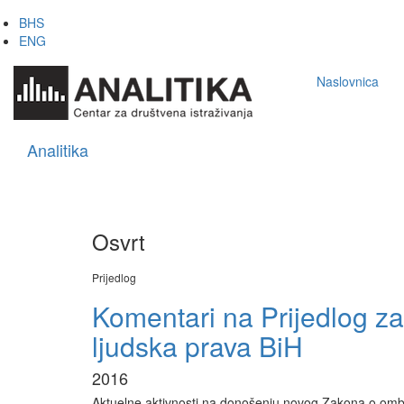
Skip
BHS
to
ENG
main
Main
content
Naslovnica
navigation
Analitika
Osvrt
Prijedlog
Komentari na Prijedlog 
ljudska prava BiH
2016
Aktuelne aktivnosti na donošenju novog Zakona o omb