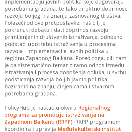
implementaciju javnih politika koje odgovaraju
VIJESTI
potrebama građana, te tako direktno doprinose
razvoju boljeg, na znanju zasnovanog društva.
O NAMA
Polazeći od ove pretpostavke, naš cilj je
pokrenuti debatu i dati doprinos razvoju
SEARCH
primijenjenih društvenih istraživanja, odnosno
podstaći upotrebu istraživanja u procesima
razvoja i implementacije javnih politika u
regionu Zapadnog Balkana. Pored toga, cilj nam
je da sistematično tematiziramo odnos između
istraživanja i procesa donošenja odluka, u svrhu
podsticanja razvoja boljih javnih politika
baziranih na znanju, činjenicama i stvarnim
potrebama građana.
PolicyHub je nastao u okviru
Regionalnog
programa za promociju istraživanja na
Zapadnom Balkanu (RRPP)
. RRPP programom
koordinira i upravlja
Međufakultetski institut