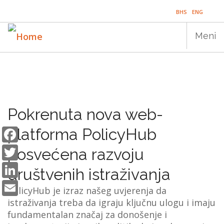
Skip
BHS
ENG
to
main
Meni
content
Main
NASLOVNICA
navigation
PUBLIKACIJE
Pokrenuta nova web-
PROGRAMI
Facebook
platforma PolicyHub
Twitter
PROJEKTI
posvećena razvoju
LinkedIn
DOGAĐAJI
društvenih istraživanja
Email
PolicyHub je izraz našeg uvjerenja da
EDUKACIJA
istraživanja treba da igraju ključnu ulogu i imaju
fundamentalan značaj za donošenje i
BLOG