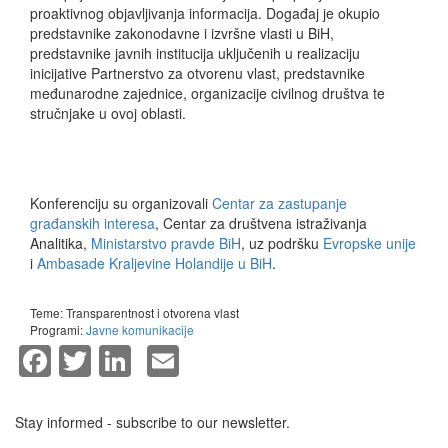
proaktivnog objavljivanja informacija. Događaj je okupio
predstavnike zakonodavne i izvršne vlasti u BiH,
predstavnike javnih institucija uključenih u realizaciju
inicijative Partnerstvo za otvorenu vlast, predstavnike
međunarodne zajednice, organizacije civilnog društva te
stručnjake u ovoj oblasti.
Konferenciju su organizovali
Centar za zastupanje
građanskih interesa
, Centar za društvena istraživanja
Analitika,
Ministarstvo pravde BiH
, uz podršku
Evropske unije
i
Ambasade Kraljevine Holandije u BiH
.
Teme:
Transparentnost i otvorena vlast
Programi:
Javne komunikacije
Facebook
Twitter
LinkedIn
Email
Stay informed - subscribe to our newsletter.