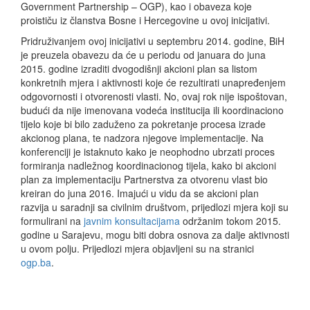
Government Partnership – OGP), kao i obaveza koje
proističu iz članstva Bosne i Hercegovine u ovoj inicijativi.
Pridruživanjem ovoj inicijativi u septembru 2014. godine, BiH
je preuzela obavezu da će u periodu od januara do juna
2015. godine izraditi dvogodišnji akcioni plan sa listom
konkretnih mjera i aktivnosti koje će rezultirati unapređenjem
odgovornosti i otvorenosti vlasti. No, ovaj rok nije ispoštovan,
budući da nije imenovana vodeća institucija ili koordinaciono
tijelo koje bi bilo zaduženo za pokretanje procesa izrade
akcionog plana, te nadzora njegove implementacije. Na
konferenciji je istaknuto kako je neophodno ubrzati proces
formiranja nadležnog koordinacionog tijela, kako bi akcioni
plan za implementaciju Partnerstva za otvorenu vlast bio
kreiran do juna 2016. Imajući u vidu da se akcioni plan
razvija u saradnji sa civilnim društvom, prijedlozi mjera koji su
formulirani na
javnim konsultacijama
održanim tokom 2015.
godine u Sarajevu, mogu biti dobra osnova za dalje aktivnosti
u ovom polju. Prijedlozi mjera objavljeni su na stranici
ogp.ba
.