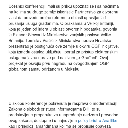
Učesnici konferenciji imali su priliku upoznati se i sa načinima
na kojima su druge zemlje iskoristile Partnerstvo za otvorenu
vlast da provedu brojne reforme u oblasti upravljanja i
pružanja usluga građanima. O praksama u Velikoj Britaniji,
koja je jedan od lidera u oblasti otvorenih podataka, govorila
je Eleanor Stewart iz Ministarstva vanjskih poslova Velike
Britanije. Tomislav Vračić iz Ministarstva uprave Hrvatske
prezentirao je postignuća ove zemlje u okviru OGP inicijative,
koja između ostalog uključuju i portal za pristup elektronskim
uslugama javne uprave pod nazivom „e-Građani“. Ovaj
projekat je osvojio prvu nagradu na ovogodišnjem OGP
globalnom samitu održanom u Meksiku.
U sklopu konferencije pokrenuta je rasprava o modernizaciji
Zakona o slobodi pristupa informacijama BiH, te su
predstavljene preporuke za unapređenje nadzora i provedbe
ovog zakona, dostupne i u najnovijem
policy brief-u Analitike
,
kao i prijedlozi amandmana kojima se propisuje obaveza