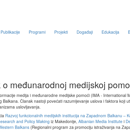
Publikacije
Programi
Projekti
Događaji
Edukacija
B
lanak o međunarodnoj medijskoj p
ormacije medija i međunarodne medijske pomoći (IMA - International 
Balkana. Članak nastoji povećati razumijevanje uslova i faktora koji uti
nizama uslovljavanja.
kta
Razvoj funkcionalnih medijskih institucija na Zapadnom Balkanu – K
Research and Policy Making
iz Makedonije,
Albanian Media Institute
i
De
Western Balkans
(Regionalni program za promociju istraživanja na Za