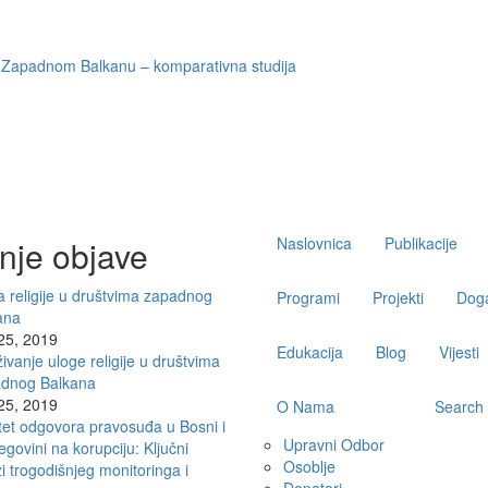
 na Zapadnom Balkanu – komparativna studija
Main
nje objave
Naslovnica
Publikacije
navigation
 religije u društvima zapadnog
Programi
Projekti
Doga
ana
 25, 2019
Edukacija
Blog
Vijesti
živanje uloge religije u društvima
dnog Balkana
 25, 2019
O Nama
Search
tet odgovora pravosuđa u Bosni i
Upravni Odbor
govini na korupciju: Ključni
Osoblje
i trogodišnjeg monitoringa i