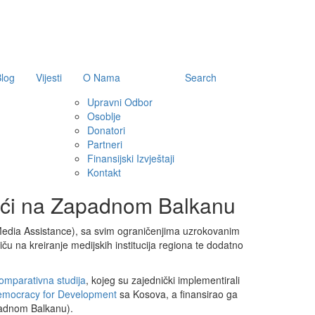
log
Vijesti
O Nama
Search
Upravni Odbor
Osoblje
Donatori
Partneri
Finansijski Izvještaji
Kontakt
omoći na Zapadnom Balkanu
Media Assistance), sa svim ograničenjima uzrokovanim
ču na kreiranje medijskih institucija regiona te dodatno
omparativna studija
, kojeg su zajednički implementirali
mocracy for Development
sa Kosova, a finansirao ga
padnom Balkanu).