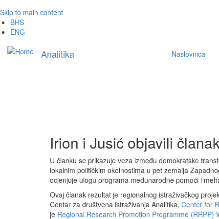
Skip to main content
BHS
ENG
Main
Analitika
Naslovnica
navigation
Irion i Jusić objavili č
U članku se prikazuje veza između demokratske transf
lokalnim političkim okolnostima u pet zemalja Zapadnog 
ocjenjuje ulogu programa međunarodne pomoći i meha
Ovaj članak rezultat je regionalnog istraživačkog proje
Centar za društvena istraživanja Analitika,
Center for 
je
Regional Research Promotion Programme (RRPP) 