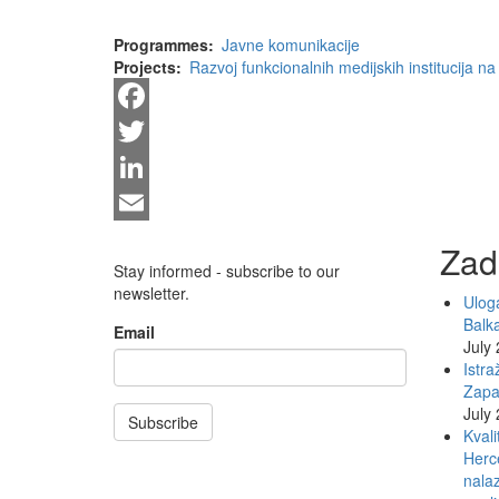
Programmes
Javne komunikacije
Projects
Razvoj funkcionalnih medijskih institucija
Facebook
Twitter
LinkedIn
Email
Zad
Stay informed - subscribe to our
newsletter.
Uloga
Balk
Email
July
Istra
Zapa
July
Subscribe
Kvali
Herce
nalaz