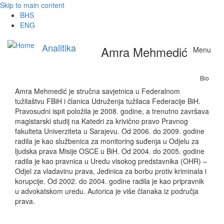
Skip to main content
BHS
ENG
Analitika
Amra Mehmedić
Menu
Bio
Amra Mehmedić je stručna savjetnica u Federalnom
tužilaštvu FBiH i članica Udruženja tužilaca Federacije BiH.
Pravosudni ispit položila je 2008. godine, a trenutno završava
magistarski studij na Katedri za krivično pravo Pravnog
fakulteta Univerziteta u Sarajevu. Od 2006. do 2009. godine
radila je kao službenica za monitoring suđenja u Odjelu za
ljudska prava Misije OSCE u BiH. Od 2004. do 2005. godine
radila je kao pravnica u Uredu visokog predstavnika (OHR) –
Odjel za vladavinu prava, Jedinica za borbu protiv kriminala i
korupcije. Od 2002. do 2004. godine radila je kao pripravnik
u advokatskom uredu. Autorica je više članaka iz područja
prava.