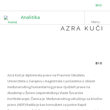
Skip
BHS
to
main
ENG
Analitika
content
Menu
AZRA KUČI
BIO
Azra Kuči je diplomirala pravo na Pravnom fakultetu
Univerziteta u Sarajevu i magistrirala s počastima iz oblasti
međunarodnog humanitarnog prava i ljudskih prava na
Akademiji u Ženevi (stipendistkinja Vlade Švicarske
Konfederacije). Članica je Međunarodnog udruženja za krivično
pravo (AIDP).Radila je kao konsultant za Justice Rapid