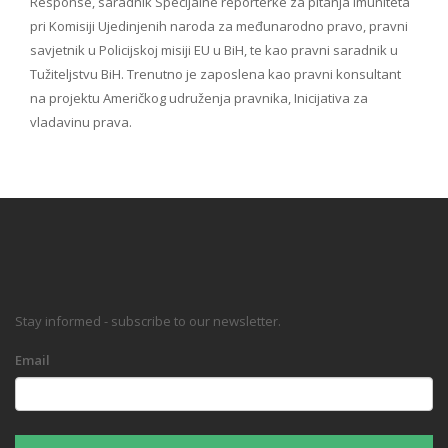
Response, saradnik Specijalne reporterke za pitanja imuniteta
pri Komisiji Ujedinjenih naroda za međunarodno pravo, pravni
savjetnik u Policijskoj misiji EU u BiH, te kao pravni saradnik u
Tužiteljstvu BiH. Trenutno je zaposlena kao pravni konsultant
na projektu Američkog udruženja pravnika, Inicijativa za
vladavinu prava.
Stay informed - subscribe to our newsletter.
Email