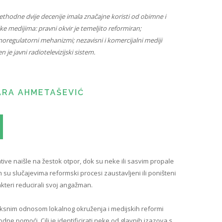
thodne dvije decenije imala značajne koristi od obimne i
medijima: pravni okvir je temeljito reformiran;
moregulatorni mehanizmi; nezavisni i komercijalni mediji
 je javni radiotelevizijski sistem.
ARA AHMETAŠEVIĆ
tive naišle na žestok otpor, dok su neke ili sasvim propale
im su slučajevima reformski procesi zaustavljeni ili poništeni
kteri reducirali svoj angažman.
eksnim odnosom lokalnog okruženja i medijskih reformi
e pomoći. Cilj je identificirati neke od glavnih izazova s