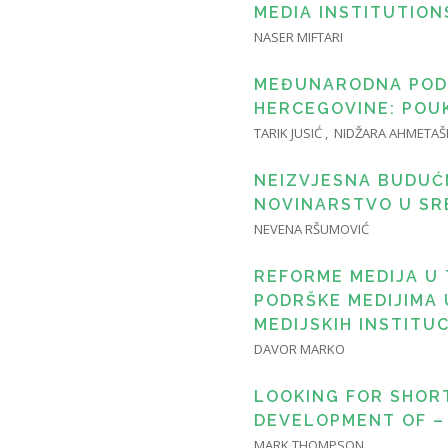
MEDIA INSTITUTION
NASER MIFTARI
MEĐUNARODNA PODR
HERCEGOVINE: POU
TARIK JUSIĆ , NIDŽARA AHMETAŠ
NEIZVJESNA BUDUĆN
NOVINARSTVO U SRBI
NEVENA RŠUMOVIĆ
REFORME MEDIJA U
PODRŠKE MEDIJIMA
MEDIJSKIH INSTITUC
DAVOR MARKO
LOOKING FOR SHOR
DEVELOPMENT OF –
MARK THOMPSON