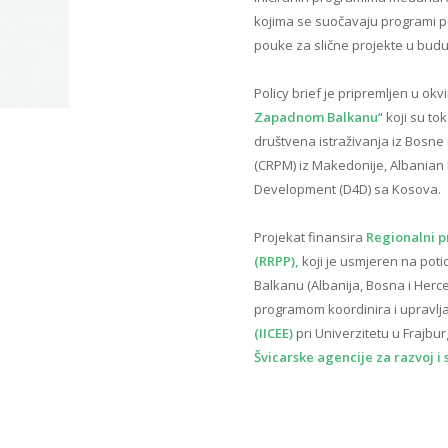
kojima se suočavaju programi po
pouke za slične projekte u bud
Policy brief je pripremljen u okvi
Zapadnom Balkanu
“ koji su to
društvena istraživanja iz Bosne
(CRPM) iz Makedonije, Albanian M
Development (D4D) sa Kosova.
Projekat finansira
Regionalni p
(RRPP),
koji je usmjeren na pot
Balkanu (Albanija, Bosna i Herc
programom koordinira i upravlj
(IICEE)
pri Univerzitetu u Frajbu
Švicarske agencije za razvoj i