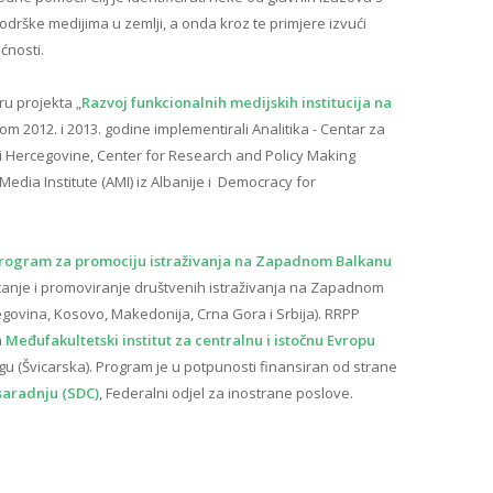
drške medijima u zemlji, a onda kroz te primjere izvući
ućnosti.
ru projekta „
Razvoj funkcionalnih medijskih institucija na
kom 2012. i 2013. godine implementirali Analitika - Centar za
 i Hercegovine, Center for Research and Policy Making
edia Institute (AMI) iz Albanije i Democracy for
rogram za promociju istraživanja na Zapadnom Balkanu
icanje i promoviranje društvenih istraživanja na Zapadnom
egovina, Kosovo, Makedonija, Crna Gora i Srbija). RRPP
a
Međufakultetski institut za centralnu i istočnu Evropu
rgu (Švicarska). Program je u potpunosti finansiran od strane
 saradnju (SDC)
, Federalni odjel za inostrane poslove.