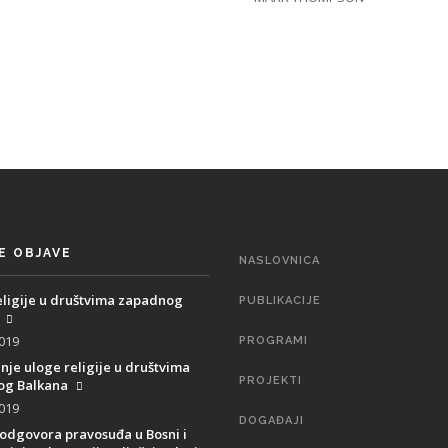
E OBJAVE
MAIN
NASLOVNICA
NAVIGATION
eligije u društvima zapadnog
PUBLIKACIJE
2019
PROGRAMI
anje uloge religije u društvima
PROJEKTI
g Balkana
2019
DOGAĐAJI
 odgovora pravosuđa u Bosni i