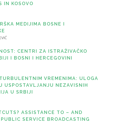
S IN KOSOVO
ŠKA MEDIJIMA BOSNE I
KE
EVIĆ
OST: CENTRI ZA ISTRAŽIVAČKO
JI I BOSNI I HERCEGOVINI
 TURBULENTNIM VREMENIMA: ULOGA
 U USPOSTAVLJANJU NEZAVISNIH
IJA U SRBIJI
TCUTS? ASSISTANCE TO – AND
 PUBLIC SERVICE BROADCASTING