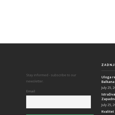
ZADNJ
Stay informed - subscribe to our
Uloga r
newsletter.
Balkana
July 25, 
Email
Istraživ
Zapadno
July 25, 
Kvalitet