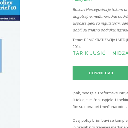
Bosna i Hercegovina je tokom pre
dugotrajne međunarodne podrške 
uspostavljeni su regulatorni i sa
dobili su znatnu podršku; izgrađen
Teme:
DEMOKRATIZACIJA I MEDIJI
2014
TARIK JUSIĆ
,
NIDŽ
DOWNLOAD
Ipak, mnoge su reformske inicija
ili tek djelimično uspjele. U nek
čim su donatori i međunarodni a
Ovaj policy brief bavi se kompl
iniciranih programima međunarodn