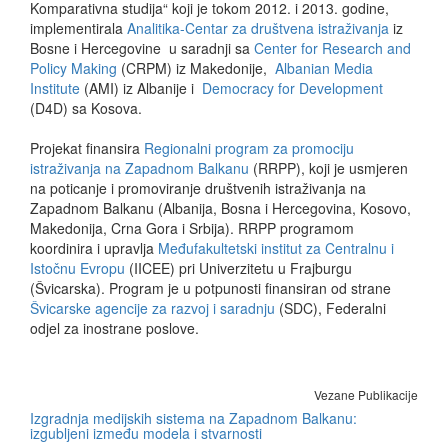
Komparativna studija“ koji je tokom 2012. i 2013. godine,
implementirala
Analitika-Centar za društvena istraživanja
iz
Bosne i Hercegovine u saradnji sa
Center for Research and
Policy Making
(CRPM) iz Makedonije,
Albanian Media
Institute
(AMI) iz Albanije i
Democracy for Development
(D4D) sa Kosova.
Projekat finansira
Regionalni program za promociju
istraživanja na Zapadnom Balkanu
(RRPP), koji je usmjeren
na poticanje i promoviranje društvenih istraživanja na
Zapadnom Balkanu (Albanija, Bosna i Hercegovina, Kosovo,
Makedonija, Crna Gora i Srbija). RRPP programom
koordinira i upravlja
Međufakultetski institut za Centralnu i
Istočnu Evropu
(IICEE) pri Univerzitetu u Frajburgu
(Švicarska). Program je u potpunosti finansiran od strane
Švicarske agencije za razvoj i saradnju
(SDC), Federalni
odjel za inostrane poslove.
Vezane Publikacije
Izgradnja medijskih sistema na Zapadnom Balkanu:
izgubljeni između modela i stvarnosti