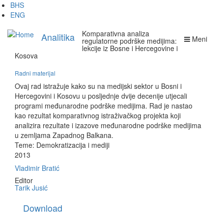
Skip
BHS
to
ENG
main
Komparativna analiza
content
Analitika
Meni
regulatorne podrške medijima:
lekcije iz Bosne i Hercegovine i
Kosova
Radni materijal
Ovaj rad istražuje kako su na medijski sektor u Bosni i
Hercegovini i Kosovu u posljednje dvije decenije utjecali
programi međunarodne podrške medijima. Rad je nastao
kao rezultat komparativnog istraživačkog projekta koji
analizira rezultate i izazove međunarodne podrške medijima
u zemljama Zapadnog Balkana.
Teme:
Demokratizacija i mediji
2013
Vladimir Bratić
Editor
Tarik Jusić
Download