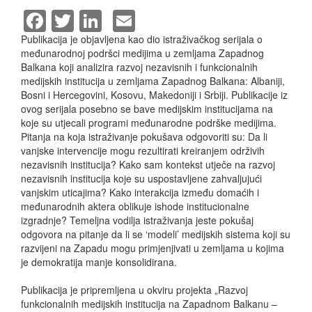
Facebook
Twitter
LinkedIn
Email
Publikacija je objavljena kao dio istraživačkog serijala o
međunarodnoj podršci medijima u zemljama Zapadnog
Balkana koji analizira razvoj nezavisnih i funkcionalnih
medijskih institucija u zemljama Zapadnog Balkana: Albaniji,
Bosni i Hercegovini, Kosovu, Makedoniji i Srbiji. Publikacije iz
ovog serijala posebno se bave medijskim institucijama na
koje su utjecali programi međunarodne podrške medijima.
Pitanja na koja istraživanje pokušava odgovoriti su: Da li
vanjske intervencije mogu rezultirati kreiranjem održivih
nezavisnih institucija? Kako sam kontekst utječe na razvoj
nezavisnih institucija koje su uspostavljene zahvaljujući
vanjskim uticajima? Kako interakcija između domaćih i
međunarodnih aktera oblikuje ishode institucionalne
izgradnje? Temeljna vodilja istraživanja jeste pokušaj
odgovora na pitanje da li se ‘modeli’ medijskih sistema koji su
razvijeni na Zapadu mogu primjenjivati u zemljama u kojima
je demokratija manje konsolidirana.
Publikacija je pripremljena u okviru projekta „Razvoj
funkcionalnih medijskih institucija na Zapadnom Balkanu –