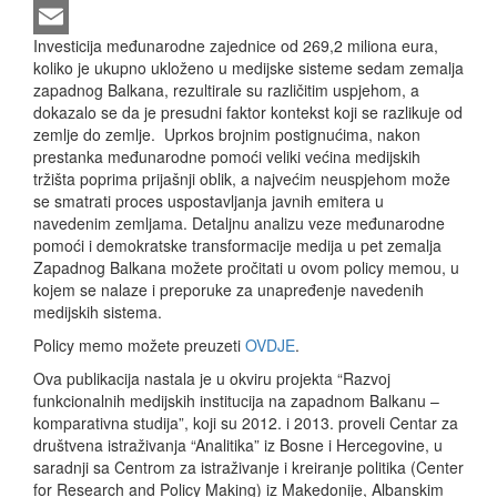
LinkedIn
Investicija međunarodne zajednice od 269,2 miliona eura,
Email
koliko je ukupno ukloženo u medijske sisteme sedam zemalja
zapadnog Balkana, rezultirale su različitim uspjehom, a
dokazalo se da je presudni faktor kontekst koji se razlikuje od
zemlje do zemlje. Uprkos brojnim postignućima, nakon
prestanka međunarodne pomoći veliki većina medijskih
tržišta poprima prijašnji oblik, a najvećim neuspjehom može
se smatrati proces uspostavljanja javnih emitera u
navedenim zemljama. Detaljnu analizu veze međunarodne
pomoći i demokratske transformacije medija u pet zemalja
Zapadnog Balkana možete pročitati u ovom policy memou, u
kojem se nalaze i preporuke za unapređenje navedenih
medijskih sistema.
Policy memo možete preuzeti
OVDJE
.
Ova publikacija nastala je u okviru projekta “Razvoj
funkcionalnih medijskih institucija na zapadnom Balkanu –
komparativna studija”, koji su 2012. i 2013. proveli Centar za
društvena istraživanja “Analitika” iz Bosne i Hercegovine, u
saradnji sa Centrom za istraživanje i kreiranje politika (Center
for Research and Policy Making) iz Makedonije, Albanskim