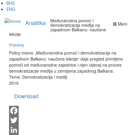
Skip
BHS
to
ENG
main
Međunarodna pomoć i
content
Analitika
Meni
demokratizacija medija na
zapadnom Balkanu: naučene
lekcije
Prijedlog
Policy memo „Međunarodna pomoć i demokratizacija na
zapadnom Balkanu: naučene lekcije“ daje pregled primljene
pomoći od međunarodne zajednice i njen utjecaj na proces
demokratizacije medija u zemljama zapadnog Balkana.
Teme:
Demokratizacija i mediji
2016
Download
Facebook
Twitter