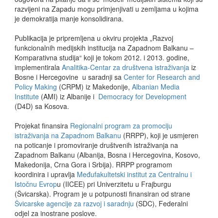
razvijeni na Zapadu mogu primjenjivati u zemljama u kojima
je demokratija manje konsolidirana.
Publikacija je pripremljena u okviru projekta „Razvoj
funkcionalnih medijskih institucija na Zapadnom Balkanu –
Komparativna studija“ koji je tokom 2012. i 2013. godine,
implementirala
Analitika-Centar za društvena istraživanja
iz
Bosne i Hercegovine u saradnji sa
Center for Research and
Policy Making
(CRPM) iz Makedonije,
Albanian Media
Institute
(AMI) iz Albanije i
Democracy for Development
(D4D) sa Kosova.
Projekat finansira
Regionalni program za promociju
istraživanja na Zapadnom Balkanu
(RRPP), koji je usmjeren
na poticanje i promoviranje društvenih istraživanja na
Zapadnom Balkanu (Albanija, Bosna i Hercegovina, Kosovo,
Makedonija, Crna Gora i Srbija). RRPP programom
koordinira i upravlja
Međufakultetski institut za Centralnu i
Istočnu Evrop
u (IICEE) pri Univerzitetu u Frajburgu
(Švicarska). Program je u potpunosti finansiran od strane
Švicarske agencije za razvoj i saradnju
(SDC), Federalni
odjel za inostrane poslove.