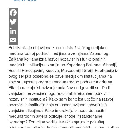
Facebook
Twitter
LinkedIn
Publikacija je objavljena kao dio istraživačkog serijala o
Email
međunarodnoj podršci medijima u zemljama Zapadnog
Balkana koji analizira razvoj nezavisnih i funkcionalnih
medijskih institucija u zemljama Zapadnog Balkana: Albaniji,
Bosni i Hercegovini, Kosovu, Makedoniji i Srbiji. Publikacije iz
ovog serijala posebno se bave medijskim institucijama na
koje su utjecali programi međunarodne podrške medijima.
Pitanja na koja istraživanje pokušava odgovoriti su: Da li
vanjske intervencije mogu rezultirati kreiranjem održivih
nezavisnih institucija? Kako sam kontekst utječe na razvoj
nezavisnih institucija koje su uspostavljene zahvaljujući
vanjskim uticajima? Kako interakcija između domaćih i
međunarodnih aktera oblikuje ishode institucionalne
izgradnje? Temeljna vodilja istraživanja jeste pokušaj
odgovora na pitanje da li se ‘modeli’ medijskih sistema koji su