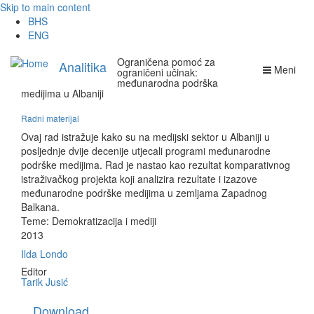
Skip to main content
BHS
ENG
Ograničena pomoć za
Analitika
Meni
ograničeni učinak:
međunarodna podrška
medijima u Albaniji
Radni materijal
Ovaj rad istražuje kako su na medijski sektor u Albaniji u
posljednje dvije decenije utjecali programi međunarodne
podrške medijima. Rad je nastao kao rezultat komparativnog
istraživačkog projekta koji analizira rezultate i izazove
međunarodne podrške medijima u zemljama Zapadnog
Balkana.
Teme:
Demokratizacija i mediji
2013
Ilda Londo
Editor
Tarik Jusić
Download