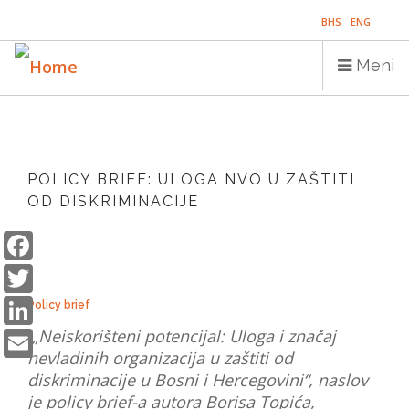
Skip
BHS
ENG
to
main
Meni
content
Main
NASLOVNICA
navigation
POLICY BRIEF: ULOGA NVO U ZAŠTITI
PUBLIKACIJE
OD DISKRIMINACIJE
PROGRAMI
Facebook
Twitter
PROJEKTI
LinkedIn
Policy brief
DOGAĐAJI
Email
„Neiskorišteni potencijal: Uloga i značaj
EDUKACIJA
nevladinih organizacija u zaštiti od
diskriminacije u Bosni i Hercegovini“, naslov
BLOG
je policy brief-a autora Borisa Topića,