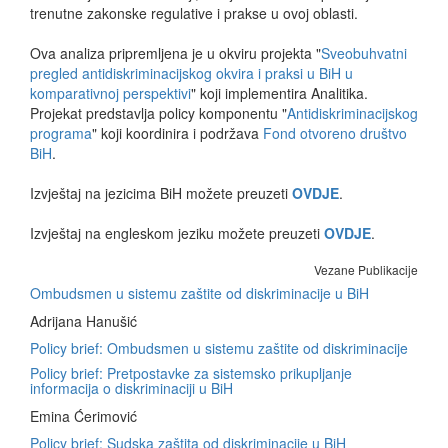
trenutne zakonske regulative i prakse u ovoj oblasti.
Ova analiza pripremljena je u okviru projekta "
Sveobuhvatni
pregled antidiskriminacijskog okvira i praksi u BiH u
komparativnoj perspektivi
" koji implementira Analitika.
Projekat predstavlja policy komponentu "
Antidiskriminacijskog
programa
" koji koordinira i podržava
Fond otvoreno društvo
BiH
.
Izvještaj na jezicima BiH možete preuzeti
OVDJE
.
Izvještaj na engleskom jeziku možete preuzeti
OVDJE
.
Vezane Publikacije
Ombudsmen u sistemu zaštite od diskriminacije u BiH
Adrijana Hanušić
Policy brief: Ombudsmen u sistemu zaštite od diskriminacije
Policy brief: Pretpostavke za sistemsko prikupljanje
informacija o diskriminaciji u BiH
Emina Ćerimović
Policy brief: Sudska zaštita od diskriminacije u BiH