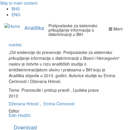
Skip to main content
BHS
ENG
Pretpostavke za sistemsko
Analitika
Meni
prikupljanje informacija o
diskriminaciji u BiH
Izvještaj
„Od evidencije do prevencije: Pretpostavke za sistemsko
prikupljanje informacija o diskriminaciji u Bosni i Hercegovini“
naslov je četvrte u nizu analitičkih studija o
antidiskriminacijskom okviru i praksama u BiH koju je
Analitika objavila u 2013. godini. Autorice studije su Emina
Ćerimović i Dženana Hrlović.
Teme:
Pravosuđe i pristup pravdi
,
Ljudska prava
2013
Dženana Hrlović
,
Emina Ćerimović
Editor
Edin Hodžić
Download