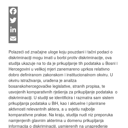
Facebook
Twitter
LinkedIn
Email
Polazeći od značajne uloge koju pouzdani i tačni podaci o
diskriminaciji mogu imati u borbi protiv diskriminacije, ova
studija ukazuje na to da je prikupljanje tih podataka u Bosni i
Hercegovini u velikoj mjeri zanemareno uprkos relativno
dobro definiranom zakonskom i institucionalnom okviru. U
okviru istraživanja, urađena je analiza
bosanskohercegovačke legislative, stranih propisa, te
usvojenih komparativnih rješenja za prikupljanje podataka o
diskriminaciji. U studiji se identificira i razmatra sam sistem
prikupljanja podataka u BiH, kao i aktuelne i planirane
aktivnosti relevantnih aktera, a u svjetlu najbolje
komparativne prakse. Na kraju, studija nudi niz preporuka
namjenjenih glavnim akterima u domenu prikupljanja
informacija o diskriminaciji, usmjerenih na unapređenje